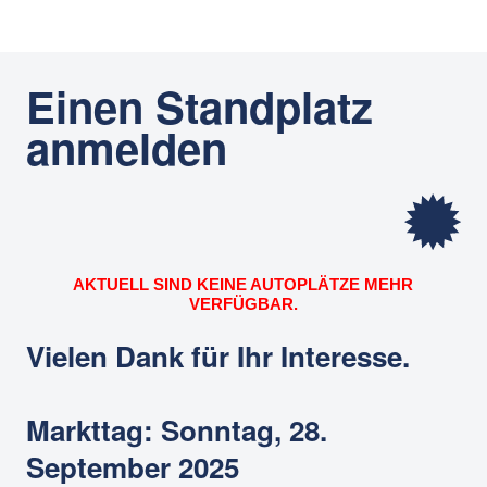
Einen Standplatz
Startseite
anmelden
Standplatz anmelden
Infos für Besucherinnen und Besucher
Häufige Fragen
AKTUELL SIND KEINE AUTOPLÄTZE MEHR
VERFÜGBAR.
Datenschutz
Vielen Dank für Ihr Interesse.
Markttag: Sonntag, 28.
September 2025